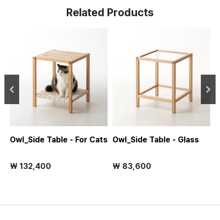
Related Products
Owl_Side Table - For Cats
Owl_Side Table - Glass
O
₩ 132,400
₩ 83,600
₩