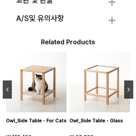
A/S및 유의사항
Related Products
Owl_Side Table - For Cats
Owl_Side Table - Glass
O