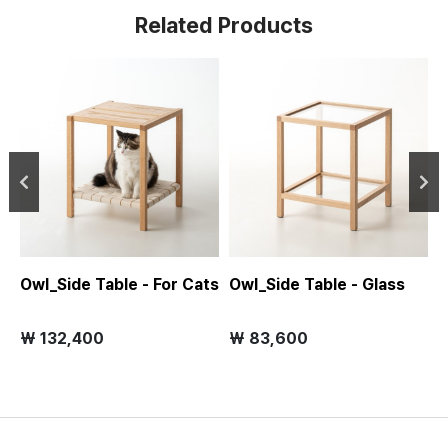
Related Products
Owl_Side Table - For Cats
Owl_Side Table - Glass
O
₩ 132,400
₩ 83,600
₩