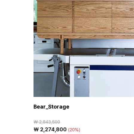
Bear_Storage
₩
2,843,500
₩ 2,274,800
(20%)