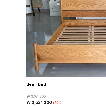
Bear_Bed
₩
3,151,500
₩ 2,521,200
(20%)