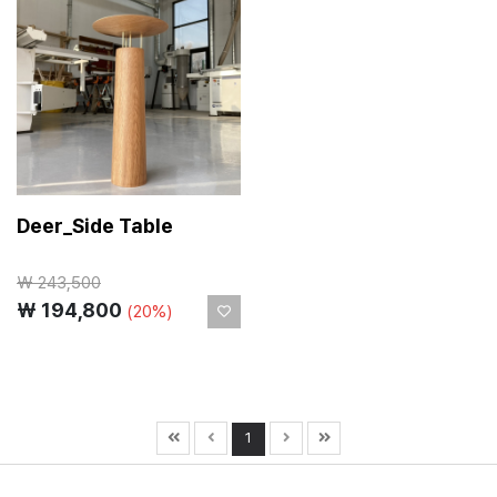
Deer_Side Table
₩
243,500
₩ 194,800
(20%)
1